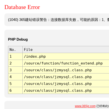
Database Error
(1040) 365建站错误警告：连接数据库失败，可能的原因：1、数
PHP Debug
No.
File
1
/index.php
2
/source/function/function_extend.php
3
/source/class/jzmysql.class.php
4
/source/class/jzmysql.class.php
5
/source/class/jzmysql.class.php
6
/source/class/jzmysql.class.php
www.365jz.com
已经将此