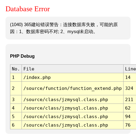
Database Error
(1040) 365建站错误警告：连接数据库失败，可能的原
因：1、数据库密码不对; 2、mysql未启动。
PHP Debug
No.
File
Line
1
/index.php
14
2
/source/function/function_extend.php
324
3
/source/class/jzmysql.class.php
211
4
/source/class/jzmysql.class.php
62
5
/source/class/jzmysql.class.php
94
6
/source/class/jzmysql.class.php
76