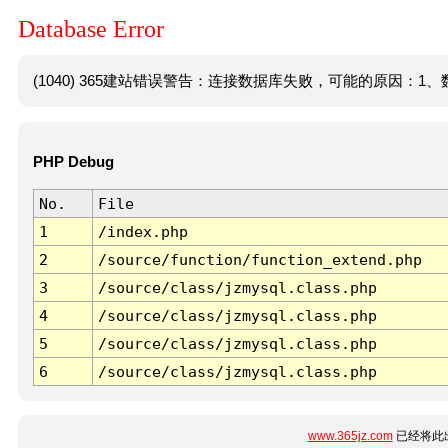
Database Error
(1040) 365建站错误警告：连接数据库失败，可能的原因：1、数
PHP Debug
No.
File
1
/index.php
2
/source/function/function_extend.php
3
/source/class/jzmysql.class.php
4
/source/class/jzmysql.class.php
5
/source/class/jzmysql.class.php
6
/source/class/jzmysql.class.php
www.365jz.com
已经将此