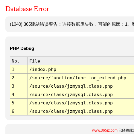
Database Error
(1040) 365建站错误警告：连接数据库失败，可能的原因：1、数
PHP Debug
No.
File
1
/index.php
2
/source/function/function_extend.php
3
/source/class/jzmysql.class.php
4
/source/class/jzmysql.class.php
5
/source/class/jzmysql.class.php
6
/source/class/jzmysql.class.php
www.365jz.com
已经将此