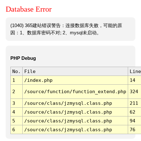
Database Error
(1040) 365建站错误警告：连接数据库失败，可能的原
因：1、数据库密码不对; 2、mysql未启动。
PHP Debug
No.
File
Line
1
/index.php
14
2
/source/function/function_extend.php
324
3
/source/class/jzmysql.class.php
211
4
/source/class/jzmysql.class.php
62
5
/source/class/jzmysql.class.php
94
6
/source/class/jzmysql.class.php
76