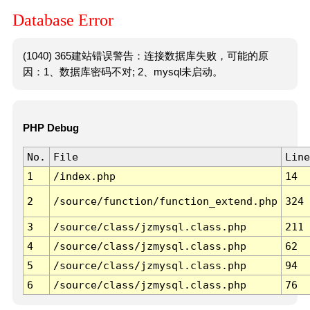
Database Error
(1040) 365建站错误警告：连接数据库失败，可能的原
因：1、数据库密码不对; 2、mysql未启动。
PHP Debug
No.
File
Line
1
/index.php
14
2
/source/function/function_extend.php
324
3
/source/class/jzmysql.class.php
211
4
/source/class/jzmysql.class.php
62
5
/source/class/jzmysql.class.php
94
6
/source/class/jzmysql.class.php
76