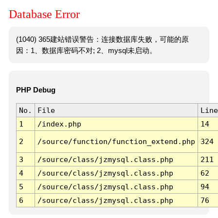
Database Error
(1040) 365建站错误警告：连接数据库失败，可能的原
因：1、数据库密码不对; 2、mysql未启动。
PHP Debug
No.
File
Line
1
/index.php
14
2
/source/function/function_extend.php
324
3
/source/class/jzmysql.class.php
211
4
/source/class/jzmysql.class.php
62
5
/source/class/jzmysql.class.php
94
6
/source/class/jzmysql.class.php
76