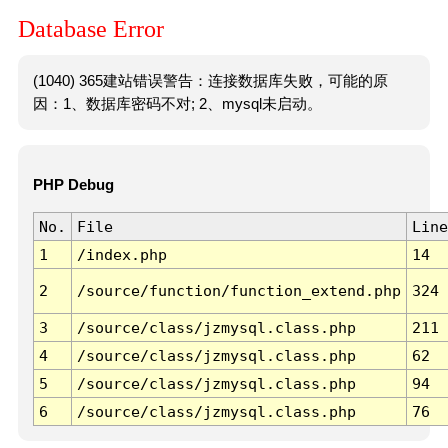
Database Error
(1040) 365建站错误警告：连接数据库失败，可能的原
因：1、数据库密码不对; 2、mysql未启动。
PHP Debug
No.
File
Line
1
/index.php
14
2
/source/function/function_extend.php
324
3
/source/class/jzmysql.class.php
211
4
/source/class/jzmysql.class.php
62
5
/source/class/jzmysql.class.php
94
6
/source/class/jzmysql.class.php
76