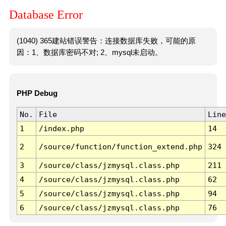
Database Error
(1040) 365建站错误警告：连接数据库失败，可能的原
因：1、数据库密码不对; 2、mysql未启动。
PHP Debug
No.
File
Line
1
/index.php
14
2
/source/function/function_extend.php
324
3
/source/class/jzmysql.class.php
211
4
/source/class/jzmysql.class.php
62
5
/source/class/jzmysql.class.php
94
6
/source/class/jzmysql.class.php
76