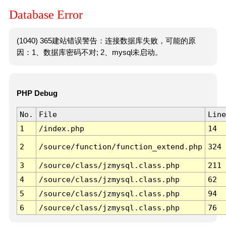
Database Error
(1040) 365建站错误警告：连接数据库失败，可能的原
因：1、数据库密码不对; 2、mysql未启动。
PHP Debug
No.
File
Line
1
/index.php
14
2
/source/function/function_extend.php
324
3
/source/class/jzmysql.class.php
211
4
/source/class/jzmysql.class.php
62
5
/source/class/jzmysql.class.php
94
6
/source/class/jzmysql.class.php
76