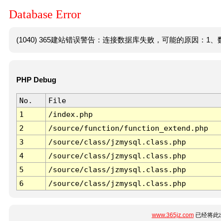
Database Error
(1040) 365建站错误警告：连接数据库失败，可能的原因：1、数
PHP Debug
No.
File
1
/index.php
2
/source/function/function_extend.php
3
/source/class/jzmysql.class.php
4
/source/class/jzmysql.class.php
5
/source/class/jzmysql.class.php
6
/source/class/jzmysql.class.php
www.365jz.com
已经将此