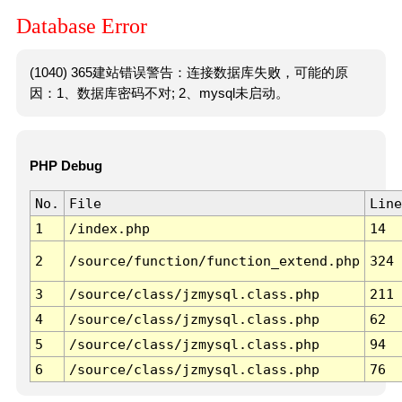
Database Error
(1040) 365建站错误警告：连接数据库失败，可能的原
因：1、数据库密码不对; 2、mysql未启动。
PHP Debug
No.
File
Line
1
/index.php
14
2
/source/function/function_extend.php
324
3
/source/class/jzmysql.class.php
211
4
/source/class/jzmysql.class.php
62
5
/source/class/jzmysql.class.php
94
6
/source/class/jzmysql.class.php
76