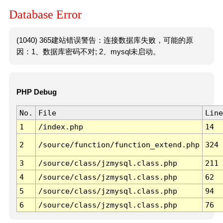
Database Error
(1040) 365建站错误警告：连接数据库失败，可能的原
因：1、数据库密码不对; 2、mysql未启动。
PHP Debug
No.
File
Line
1
/index.php
14
2
/source/function/function_extend.php
324
3
/source/class/jzmysql.class.php
211
4
/source/class/jzmysql.class.php
62
5
/source/class/jzmysql.class.php
94
6
/source/class/jzmysql.class.php
76