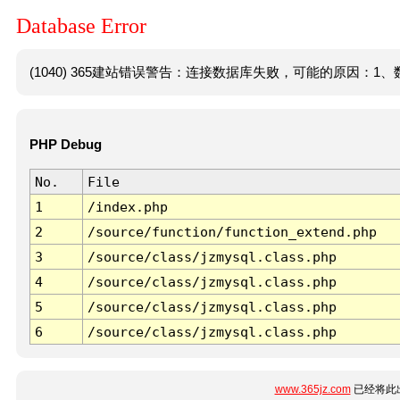
Database Error
(1040) 365建站错误警告：连接数据库失败，可能的原因：1、数
PHP Debug
No.
File
1
/index.php
2
/source/function/function_extend.php
3
/source/class/jzmysql.class.php
4
/source/class/jzmysql.class.php
5
/source/class/jzmysql.class.php
6
/source/class/jzmysql.class.php
www.365jz.com
已经将此