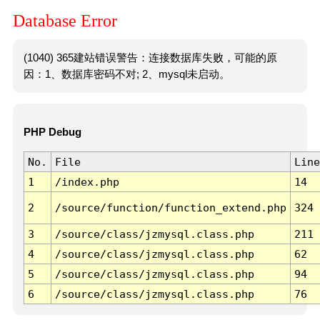
Database Error
(1040) 365建站错误警告：连接数据库失败，可能的原
因：1、数据库密码不对; 2、mysql未启动。
PHP Debug
No.
File
Line
1
/index.php
14
2
/source/function/function_extend.php
324
3
/source/class/jzmysql.class.php
211
4
/source/class/jzmysql.class.php
62
5
/source/class/jzmysql.class.php
94
6
/source/class/jzmysql.class.php
76