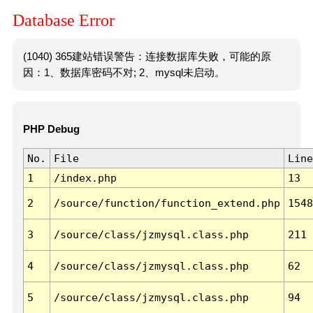
Database Error
(1040) 365建站错误警告：连接数据库失败，可能的原
因：1、数据库密码不对; 2、mysql未启动。
PHP Debug
No.
File
Line
1
/index.php
13
2
/source/function/function_extend.php
1548
3
/source/class/jzmysql.class.php
211
4
/source/class/jzmysql.class.php
62
5
/source/class/jzmysql.class.php
94