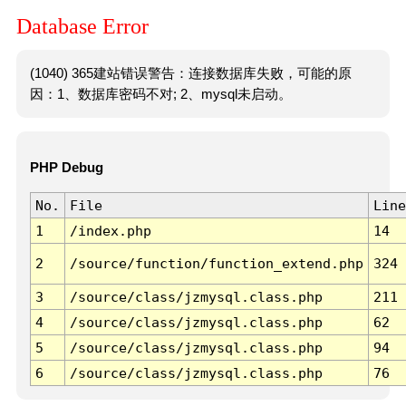
Database Error
(1040) 365建站错误警告：连接数据库失败，可能的原
因：1、数据库密码不对; 2、mysql未启动。
PHP Debug
No.
File
Line
1
/index.php
14
2
/source/function/function_extend.php
324
3
/source/class/jzmysql.class.php
211
4
/source/class/jzmysql.class.php
62
5
/source/class/jzmysql.class.php
94
6
/source/class/jzmysql.class.php
76