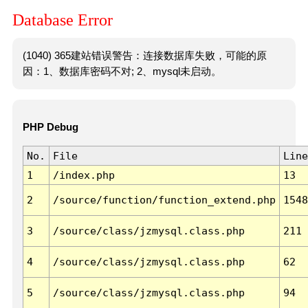
Database Error
(1040) 365建站错误警告：连接数据库失败，可能的原
因：1、数据库密码不对; 2、mysql未启动。
PHP Debug
No.
File
Line
1
/index.php
13
2
/source/function/function_extend.php
1548
3
/source/class/jzmysql.class.php
211
4
/source/class/jzmysql.class.php
62
5
/source/class/jzmysql.class.php
94