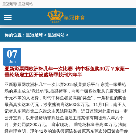
皇冠足球-皇冠网站
你的位置：
皇冠足球
>
皇冠网站
>
07
Jun
亚新彩票网欧洲杯几年一次比赛_钓中标鱼奖30万？东莞一
垂纶场雇主因开设赌场罪获刑六年半
亚新彩票网欧洲杯几年一次比赛2018菠菜娱乐平台 东莞一家垂纶
场的雇主成立“竞技钓”以蛊惑赌客，向每个赌客收取从几百元到过
千元不等的入场费，对钓中标鱼者发高额“奖金”，一条标鱼的奖金
最高真实达30万元，涉案赌资高达500余万元。11月1日，南王人
记者从东莞市第二东说念主民法院获悉，近日该院对此案作出一审
公开宣判，以开设赌场罪判处鱼塘雇主陈某镇有期徒刑六年六个
月，并处罚款200万元。 庭审现场。 垂纶场标鱼最高30万元 法院
经审理查明，现年42岁的汕头须眉陈某镇原系东莞市沙田荣鑫垂纶