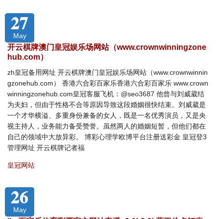
27
May
开云棋牌澳门皇冠娱乐场网站（www.crownwinningzone
hub.com）
zh皇冠备用网址 开云棋牌澳门皇冠娱乐场网站（www.crownwinnin
gzonehub.com） 香港六合彩百家乐香港六合彩百家乐 www.crown
winningzonehub.com皇冠客服飞机：@seo3687 他曾与刘威葳结
为夫妇，但由于性格不合等原因导致这段婚姻很快结束。刘威葳是
一个才华横溢、多重身份兼备的女人，既是一名优秀演员，又是央
视主持人，业务能力备受赞誉。虽然两人的婚姻短暂，但他们都在
自己的领域中大放异彩。 博彩心理学欧博平台注册送彩金 皇冠登3
管理网址 开云棋牌记者福
皇冠网站
26
May