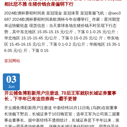
相比悲不雅 生猪价钱合座偏弱下行
2024欧洲杯赛程时间表 皇冠现金 皇冠体育 皇冠客服飞机：@seo3
687 2024欧洲杯赛程时间表欧洲杯今年在哪举行_ 作家：星河期货
幸运快艇轮盘 现货信息：当天寰球各地生猪价钱不时呈现下行态
势，其中东北地区 15.05-15.15 元/公斤，下落 0.1-0.25 元/公斤；
华北地区 15.15-15.45 元/公斤，下落 0.15-0.25 元/公 斤；华东地
区 15.45-16.15 元/公斤，下落 0.1-0.2 元/公斤；华南地区 15.35-1
6.05 元/公 斤，下落 0.15
皇冠网站
03
Jun
开云捕鱼博彩新用户注册送_70后王军就职长城证券董事
长，下半年已有这些券商一霸手更替
开云捕鱼博彩新用户注册送 中新经纬10月11日电 (马静)在前董事
长张巍下野后，长城证券于10日晚官宣：选举王军为公司第二届董
事会董事长。据中新经纬不透彻统计，长城证券是下半年以来，第
六家一霸手变动的券商。 张巍在长城证券任职约3年，因责任妥洽