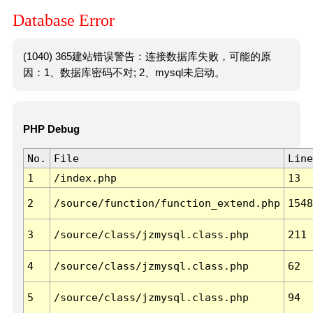
Database Error
(1040) 365建站错误警告：连接数据库失败，可能的原
因：1、数据库密码不对; 2、mysql未启动。
PHP Debug
No.
File
Line
1
/index.php
13
2
/source/function/function_extend.php
1548
3
/source/class/jzmysql.class.php
211
4
/source/class/jzmysql.class.php
62
5
/source/class/jzmysql.class.php
94