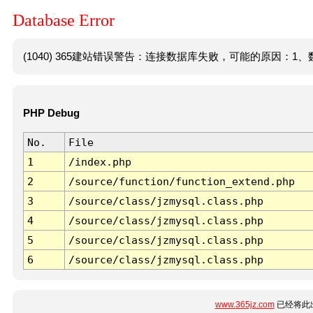
Database Error
(1040) 365建站错误警告：连接数据库失败，可能的原因：1、数
PHP Debug
No.
File
1
/index.php
2
/source/function/function_extend.php
3
/source/class/jzmysql.class.php
4
/source/class/jzmysql.class.php
5
/source/class/jzmysql.class.php
6
/source/class/jzmysql.class.php
www.365jz.com
已经将此