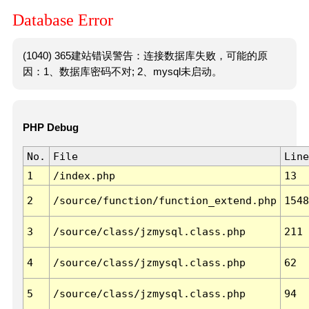
Database Error
(1040) 365建站错误警告：连接数据库失败，可能的原
因：1、数据库密码不对; 2、mysql未启动。
PHP Debug
No.
File
Line
1
/index.php
13
2
/source/function/function_extend.php
1548
3
/source/class/jzmysql.class.php
211
4
/source/class/jzmysql.class.php
62
5
/source/class/jzmysql.class.php
94