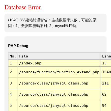
Database Error
(1040) 365建站错误警告：连接数据库失败，可能的原
因：1、数据库密码不对; 2、mysql未启动。
PHP Debug
No.
File
Line
1
/index.php
13
2
/source/function/function_extend.php
1548
3
/source/class/jzmysql.class.php
211
4
/source/class/jzmysql.class.php
62
5
/source/class/jzmysql.class.php
94