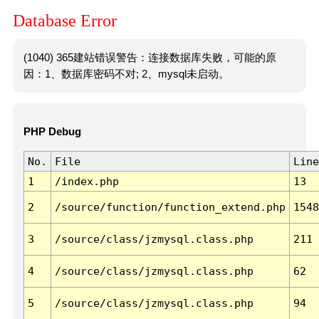
Database Error
(1040) 365建站错误警告：连接数据库失败，可能的原
因：1、数据库密码不对; 2、mysql未启动。
PHP Debug
No.
File
Line
1
/index.php
13
2
/source/function/function_extend.php
1548
3
/source/class/jzmysql.class.php
211
4
/source/class/jzmysql.class.php
62
5
/source/class/jzmysql.class.php
94