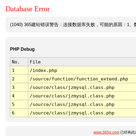
Database Error
(1040) 365建站错误警告：连接数据库失败，可能的原因：1、数
PHP Debug
No.
File
1
/index.php
2
/source/function/function_extend.php
3
/source/class/jzmysql.class.php
4
/source/class/jzmysql.class.php
5
/source/class/jzmysql.class.php
6
/source/class/jzmysql.class.php
www.365jz.com
已经将此