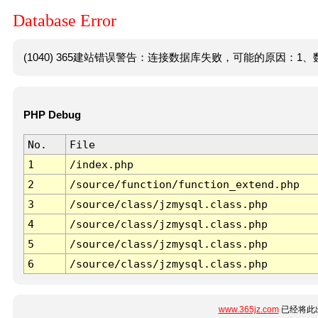
Database Error
(1040) 365建站错误警告：连接数据库失败，可能的原因：1、数
PHP Debug
No.
File
1
/index.php
2
/source/function/function_extend.php
3
/source/class/jzmysql.class.php
4
/source/class/jzmysql.class.php
5
/source/class/jzmysql.class.php
6
/source/class/jzmysql.class.php
www.365jz.com
已经将此