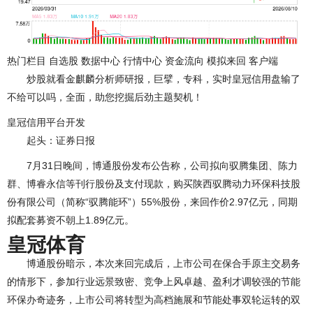
热门栏目 自选股 数据中心 行情中心 资金流向 模拟来回 客户端
炒股就看金麒麟分析师研报，巨擘，专科，实时皇冠信用盘输了
不给可以吗，全面，助您挖掘后劲主题契机！
皇冠信用平台开发
起头：证券日报
7月31日晚间，博通股份发布公告称，公司拟向驭腾集团、陈力
群、博睿永信等刊行股份及支付现款，购买陕西驭腾动力环保科技股
份有限公司（简称“驭腾能环”）55%股份，来回作价2.97亿元，同期
拟配套募资不朝上1.89亿元。
皇冠体育
博通股份暗示，本次来回完成后，上市公司在保合手原主交易务
的情形下，参加行业远景致密、竞争上风卓越、盈利才调较强的节能
环保办奇迹务，上市公司将转型为高档施展和节能处事双轮运转的双