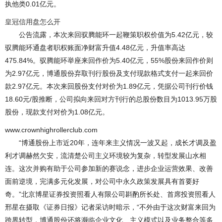
执他类0.01亿元。
皇冠信用盘怎么开
公告流露，本次来回驭腾能环一起鞭策职权价值为5.42亿元，较
驭腾能环通盘者职权账面净财富升值4.48亿元，升值率高达
475.84%。驭腾能环举座来回作价为5.40亿元，55%股份来回作价则
为2.97亿元，博通股份弃取刊行股份及支付现款格式支付一起来回价
款2.97亿元。本次来回股份支付对价为1.89亿元，凭据公司刊行价钱
18.60元/股推断，公司拟向来回对方刊行的总股份数目为1013.95万股
股份，现款支付对价为1.08亿元。
www.crownhighrollerclub.com
“博通股份上市近20年，连年来主义情况一波又起，成长才调及盈
利才调赫然欠安，流清楚公司主义环境较为复杂，转型发展山水相
连。这次并购有助于公司参加新的赛说念，进步企业运营效果、改善
面前逆境，完满多元化发展，对公司中永久政策发展具有首要好
奇。”北京博星证券投资照看人有限公司斟酌所长处、首席投资照看人
邢星在摄取《证券日报》记者采访时暗示，“不外由于这次财富来回为
跨界转型，博通股份还将濒临企业文化、主义模式以及业务整合等多