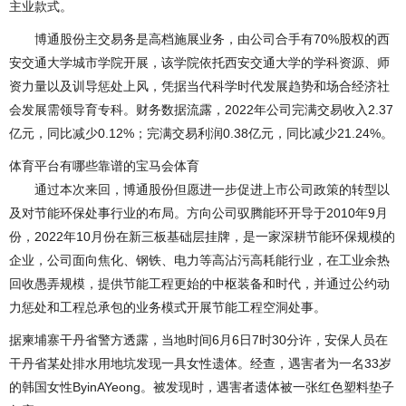
主业款式。
博通股份主交易务是高档施展业务，由公司合手有70%股权的西
安交通大学城市学院开展，该学院依托西安交通大学的学科资源、师
资力量以及训导惩处上风，凭据当代科学时代发展趋势和场合经济社
会发展需领导育专科。财务数据流露，2022年公司完满交易收入2.37
亿元，同比减少0.12%；完满交易利润0.38亿元，同比减少21.24%。
体育平台有哪些靠谱的宝马会体育
通过本次来回，博通股份但愿进一步促进上市公司政策的转型以
及对节能环保处事行业的布局。方向公司驭腾能环开导于2010年9月
份，2022年10月份在新三板基础层挂牌，是一家深耕节能环保规模的
企业，公司面向焦化、钢铁、电力等高沾污高耗能行业，在工业余热
回收愚弄规模，提供节能工程更始的中枢装备和时代，并通过公约动
力惩处和工程总承包的业务模式开展节能工程空洞处事。
据柬埔寨干丹省警方透露，当地时间6月6日7时30分许，安保人员在
干丹省某处排水用地坑发现一具女性遗体。经查，遇害者为一名33岁
的韩国女性ByinAYeong。被发现时，遇害者遗体被一张红色塑料垫子