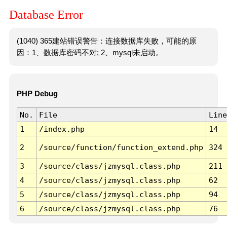
Database Error
(1040) 365建站错误警告：连接数据库失败，可能的原
因：1、数据库密码不对; 2、mysql未启动。
PHP Debug
No.
File
Line
1
/index.php
14
2
/source/function/function_extend.php
324
3
/source/class/jzmysql.class.php
211
4
/source/class/jzmysql.class.php
62
5
/source/class/jzmysql.class.php
94
6
/source/class/jzmysql.class.php
76