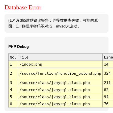
Database Error
(1040) 365建站错误警告：连接数据库失败，可能的原
因：1、数据库密码不对; 2、mysql未启动。
PHP Debug
No.
File
Line
1
/index.php
14
2
/source/function/function_extend.php
324
3
/source/class/jzmysql.class.php
211
4
/source/class/jzmysql.class.php
62
5
/source/class/jzmysql.class.php
94
6
/source/class/jzmysql.class.php
76