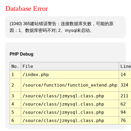
Database Error
(1040) 365建站错误警告：连接数据库失败，可能的原
因：1、数据库密码不对; 2、mysql未启动。
PHP Debug
No.
File
Line
1
/index.php
14
2
/source/function/function_extend.php
324
3
/source/class/jzmysql.class.php
211
4
/source/class/jzmysql.class.php
62
5
/source/class/jzmysql.class.php
94
6
/source/class/jzmysql.class.php
76