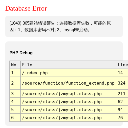
Database Error
(1040) 365建站错误警告：连接数据库失败，可能的原
因：1、数据库密码不对; 2、mysql未启动。
PHP Debug
No.
File
Line
1
/index.php
14
2
/source/function/function_extend.php
324
3
/source/class/jzmysql.class.php
211
4
/source/class/jzmysql.class.php
62
5
/source/class/jzmysql.class.php
94
6
/source/class/jzmysql.class.php
76