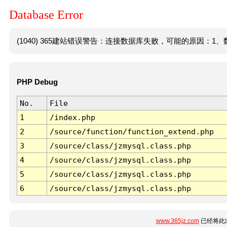
Database Error
(1040) 365建站错误警告：连接数据库失败，可能的原因：1、数
PHP Debug
No.
File
1
/index.php
2
/source/function/function_extend.php
3
/source/class/jzmysql.class.php
4
/source/class/jzmysql.class.php
5
/source/class/jzmysql.class.php
6
/source/class/jzmysql.class.php
www.365jz.com
已经将此