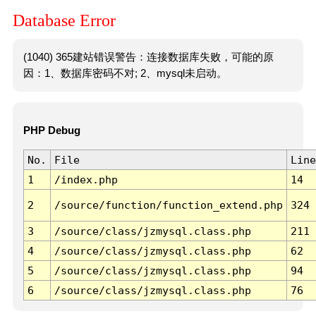
Database Error
(1040) 365建站错误警告：连接数据库失败，可能的原
因：1、数据库密码不对; 2、mysql未启动。
PHP Debug
No.
File
Line
1
/index.php
14
2
/source/function/function_extend.php
324
3
/source/class/jzmysql.class.php
211
4
/source/class/jzmysql.class.php
62
5
/source/class/jzmysql.class.php
94
6
/source/class/jzmysql.class.php
76