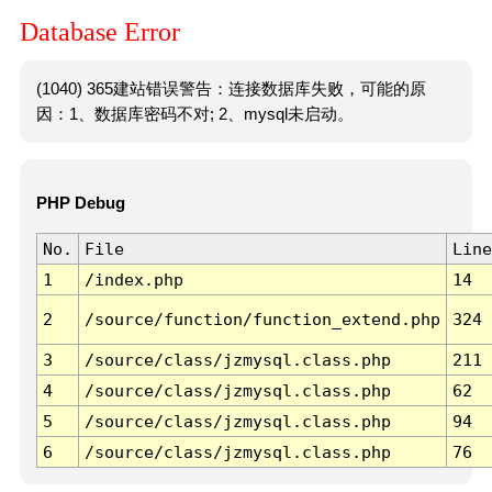
Database Error
(1040) 365建站错误警告：连接数据库失败，可能的原
因：1、数据库密码不对; 2、mysql未启动。
PHP Debug
No.
File
Line
1
/index.php
14
2
/source/function/function_extend.php
324
3
/source/class/jzmysql.class.php
211
4
/source/class/jzmysql.class.php
62
5
/source/class/jzmysql.class.php
94
6
/source/class/jzmysql.class.php
76