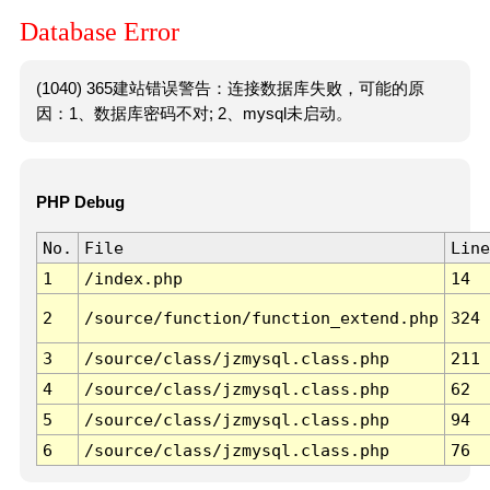
Database Error
(1040) 365建站错误警告：连接数据库失败，可能的原
因：1、数据库密码不对; 2、mysql未启动。
PHP Debug
No.
File
Line
1
/index.php
14
2
/source/function/function_extend.php
324
3
/source/class/jzmysql.class.php
211
4
/source/class/jzmysql.class.php
62
5
/source/class/jzmysql.class.php
94
6
/source/class/jzmysql.class.php
76