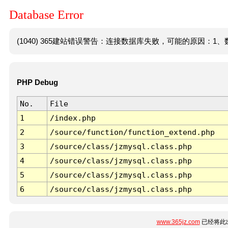
Database Error
(1040) 365建站错误警告：连接数据库失败，可能的原因：1、数
PHP Debug
No.
File
1
/index.php
2
/source/function/function_extend.php
3
/source/class/jzmysql.class.php
4
/source/class/jzmysql.class.php
5
/source/class/jzmysql.class.php
6
/source/class/jzmysql.class.php
www.365jz.com
已经将此