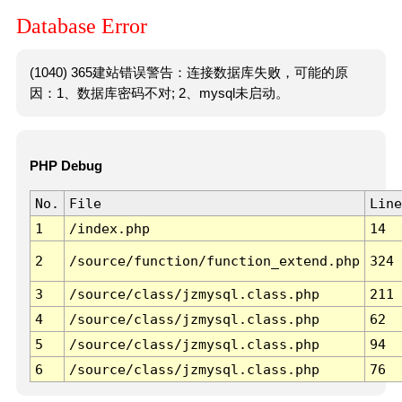
Database Error
(1040) 365建站错误警告：连接数据库失败，可能的原
因：1、数据库密码不对; 2、mysql未启动。
PHP Debug
No.
File
Line
1
/index.php
14
2
/source/function/function_extend.php
324
3
/source/class/jzmysql.class.php
211
4
/source/class/jzmysql.class.php
62
5
/source/class/jzmysql.class.php
94
6
/source/class/jzmysql.class.php
76