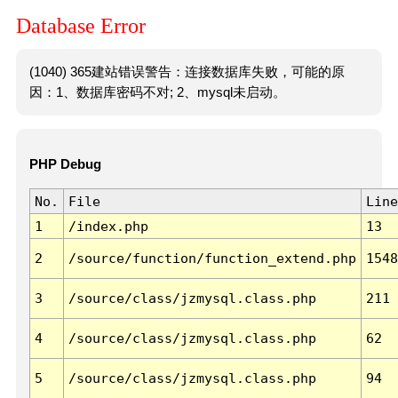
Database Error
(1040) 365建站错误警告：连接数据库失败，可能的原
因：1、数据库密码不对; 2、mysql未启动。
PHP Debug
No.
File
Line
1
/index.php
13
2
/source/function/function_extend.php
1548
3
/source/class/jzmysql.class.php
211
4
/source/class/jzmysql.class.php
62
5
/source/class/jzmysql.class.php
94