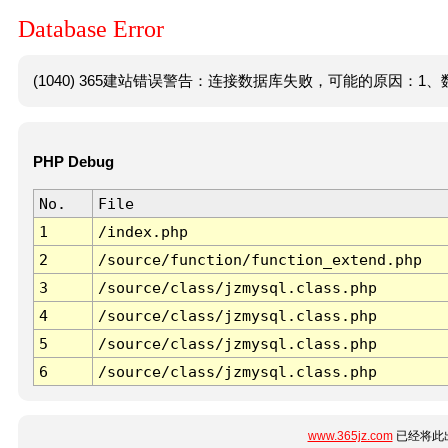
Database Error
(1040) 365建站错误警告：连接数据库失败，可能的原因：1、数
PHP Debug
No.
File
1
/index.php
2
/source/function/function_extend.php
3
/source/class/jzmysql.class.php
4
/source/class/jzmysql.class.php
5
/source/class/jzmysql.class.php
6
/source/class/jzmysql.class.php
www.365jz.com
已经将此