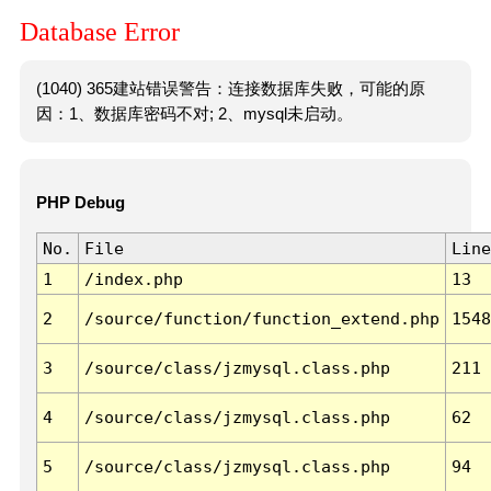
Database Error
(1040) 365建站错误警告：连接数据库失败，可能的原
因：1、数据库密码不对; 2、mysql未启动。
PHP Debug
No.
File
Line
1
/index.php
13
2
/source/function/function_extend.php
1548
3
/source/class/jzmysql.class.php
211
4
/source/class/jzmysql.class.php
62
5
/source/class/jzmysql.class.php
94