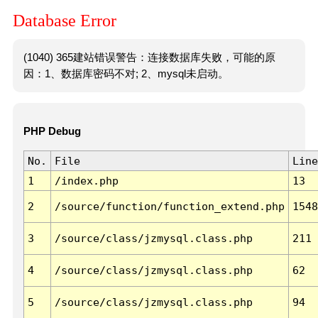
Database Error
(1040) 365建站错误警告：连接数据库失败，可能的原
因：1、数据库密码不对; 2、mysql未启动。
PHP Debug
No.
File
Line
1
/index.php
13
2
/source/function/function_extend.php
1548
3
/source/class/jzmysql.class.php
211
4
/source/class/jzmysql.class.php
62
5
/source/class/jzmysql.class.php
94