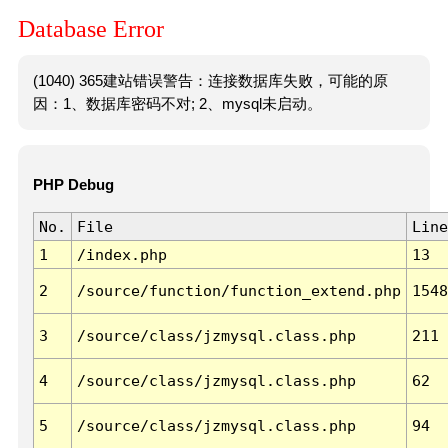
Database Error
(1040) 365建站错误警告：连接数据库失败，可能的原
因：1、数据库密码不对; 2、mysql未启动。
PHP Debug
No.
File
Line
1
/index.php
13
2
/source/function/function_extend.php
1548
3
/source/class/jzmysql.class.php
211
4
/source/class/jzmysql.class.php
62
5
/source/class/jzmysql.class.php
94