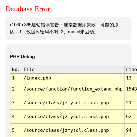
Database Error
(1040) 365建站错误警告：连接数据库失败，可能的原
因：1、数据库密码不对; 2、mysql未启动。
PHP Debug
No.
File
Line
1
/index.php
13
2
/source/function/function_extend.php
1548
3
/source/class/jzmysql.class.php
211
4
/source/class/jzmysql.class.php
62
5
/source/class/jzmysql.class.php
94