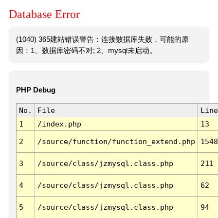
Database Error
(1040) 365建站错误警告：连接数据库失败，可能的原
因：1、数据库密码不对; 2、mysql未启动。
PHP Debug
No.
File
Line
1
/index.php
13
2
/source/function/function_extend.php
1548
3
/source/class/jzmysql.class.php
211
4
/source/class/jzmysql.class.php
62
5
/source/class/jzmysql.class.php
94